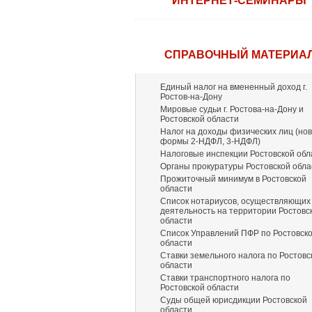
ИНТЕРНЕТ-СЕМИНАРЫ
СПРАВОЧНЫЙ МАТЕРИА
Единый налог на вмененный доход г.
Ростов-на-Дону
Мировые судьи г. Ростова-на-Дону и
Ростовской области
Налог на доходы физических лиц (но
формы 2-НДФЛ, 3-НДФЛ)
Налоговые инспекции Ростовской обл
Органы прокуратуры Ростовской обла
Прожиточный минимум в Ростовской
области
Список нотариусов, осуществляющих
деятельность на территории Ростовс
области
Список Управлений ПФР по Ростовск
области
Ставки земельного налога по Ростовс
области
Ставки транспортного налога по
Ростовской области
Суды общей юрисдикции Ростовской
области