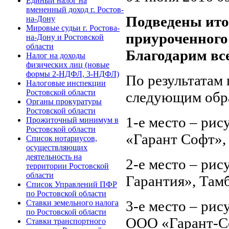
Единый налог на
вмененный доход г. Ростов-
Подведены ито
на-Дону
Мировые судьи г. Ростова-
приуроченного
на-Дону и Ростовской
области
Благодарим вс
Налог на доходы
физических лиц (новые
формы 2-НДФЛ, 3-НДФЛ)
По результатам
Налоговые инспекции
Ростовской области
следующим обр
Органы прокуратуры
Ростовской области
1-е место – рис
Прожиточный минимум в
Ростовской области
«Гарант Софт», 
Список нотариусов,
осуществляющих
деятельность на
2-е место – рис
территории Ростовской
области
Гарантия», Там
Список Управлений ПФР
по Ростовской области
3-е место – рис
Ставки земельного налога
по Ростовской области
ООО «Гарант-С
Ставки транспортного