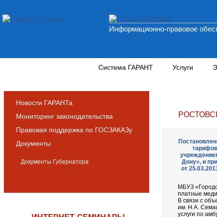
Информационно-правовое обесп
Новости и аналитика
Система ГАРАНТ
Услуги
Э
Новости ГАРАНТа
РОСТОВС
Мониторинг законодательства
Правовая поддержка по ГОСЗАКАЗу
Постановлени
Документы
тарифов
учреждением
Документы Губернатора
Дону», и пр
от 25.03.20
МБУЗ «Городск
платные меди
В связи с об
им. Н.А. Сема
услуги по ам