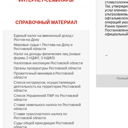
ИНТЕРНЕТ-СЕМИНАРЫ
стоматологич
Так, утвержде
услуг клинико
ультразвуков
офтальмологи
СПРАВОЧНЫЙ МАТЕРИАЛ
операций указ
Ранее принят
Постановление
официальный
Единый налог на вмененный доход г.
Ростов-на-Дону
Мировые судьи г. Ростова-на-Дону и
Ростовской области
Налог на доходы физических лиц (новые
←
формы 2-НДФЛ, 3-НДФЛ)
Налоговые инспекции Ростовской области
Органы прокуратуры Ростовской области
Прожиточный минимум в Ростовской
области
Полный 
Список нотариусов, осуществляющих
деятельность на территории Ростовской
области
Список Управлений ПФР по Ростовской
области
Ставки земельного налога по Ростовской
области
Ставки транспортного налога по
Ростовской области
Суды общей юрисдикции Ростовской
области