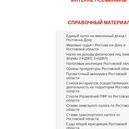
ИНТЕРНЕТ-СЕМИНАРЫ
СПРАВОЧНЫЙ МАТЕРИА
Единый налог на вмененный доход г.
Ростов-на-Дону
Мировые судьи г. Ростова-на-Дону и
Ростовской области
Налог на доходы физических лиц (но
формы 2-НДФЛ, 3-НДФЛ)
Налоговые инспекции Ростовской обл
Органы прокуратуры Ростовской обла
Прожиточный минимум в Ростовской
области
Список нотариусов, осуществляющих
деятельность на территории Ростовс
области
Список Управлений ПФР по Ростовск
области
Ставки земельного налога по Ростовс
области
Ставки транспортного налога по
Ростовской области
Суды общей юрисдикции Ростовской
области