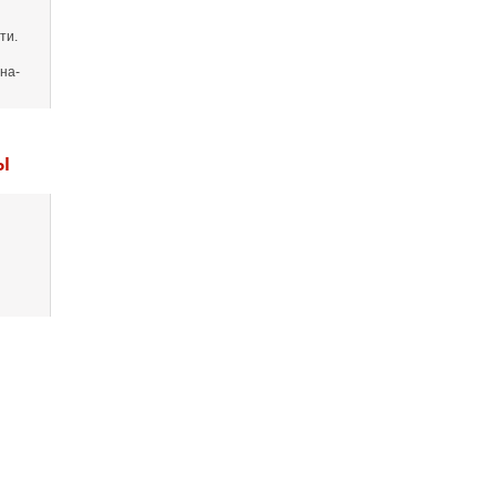
ти.
на-
Ы