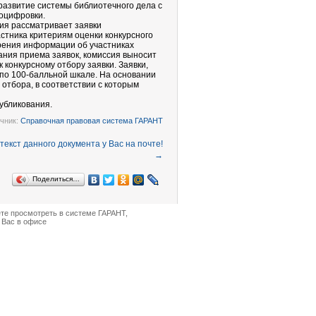
развитие системы библиотечного дела с
оцифровки.
ия рассматривает заявки
стника критериям оценки конкурсного
трения информации об участниках
чания приема заявок, комиссия выносит
 конкурсному отбору заявки. Заявки,
 по 100-балльной шкале. На основании
 отбора, в соответствии с которым
убликования.
чник:
Справочная правовая система ГАРАНТ
→
Поделиться…
ете просмотреть в
системе ГАРАНТ
,
 Вас в офисе