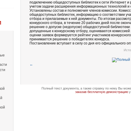
подключению общедоступных библиотек к сети Интернет и 
учетом задачи расширения информационных технологий и 
Установлены состав и полномочия членов комиссии. Комисс
общедоступных библиотек, информацию о соответствии уча
отбора и прилагаемые к ней документы. По итогам рассмо
Л
конкурсного отбора, в течение 20 рабочих дней после окон
решение о допуске (недопуске) общедоступной библиотеки к
допущенные к конкурсному отбору, оцениваются комиссией
оценки заявок формируется рейтинг участников конкурсного
принимается решение о победителях конкурса.
Постановление вступает в силу со дня его официального оп
Исто
вые
←
асти
сти
кой
Полный текст документа, а также справку по нему Вы мож
заказав бесплатную демонстрацию
у
ой
кой