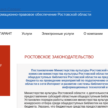
мационно-правовое обеспечение Ростовской области
 ГАРАНТ
Услуги
Электронные услуги
О компании
РОСТОВСКОЕ ЗАКОНОДАТЕЛЬСТВО
у
Постановление Министерства культуры Ростовской об
комиссии министерства культуры Ростовской области
общедоступных библиотек Ростовской области на пре
бюджета на проведение мероприятий по подключению 
области к сети Интернет и развитие системы библиотеч
информационных технологий и
Министерство культуры Ростовской области: о деятельност
предоставление субсидий областным общедоступным библ
Установлен порядок работы комиссии министерства культу
конкурсного отбора среди общедоступных библиотек на пр
бюджета. Указано, что бюджетные средства предоставляют