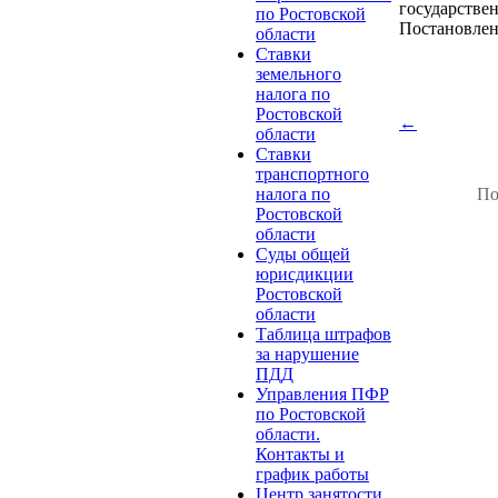
государств
по Ростовской
Постановлен
области
Ставки
земельного
налога по
Ростовской
←
области
Ставки
транспортного
налога по
По
Ростовской
области
Суды общей
юрисдикции
Ростовской
области
Таблица штрафов
за нарушение
ПДД
Управления ПФР
по Ростовской
области.
Контакты и
график работы
Центр занятости