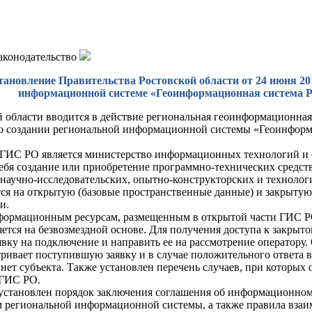
законодательство
тановление Правительства Ростовской области от 24 июня 201
информационной системе «Геоинформационная система Р
й области вводится в действие региональная геоинформационная
о создании региональной информационной системы «Геоинформ
ГИС РО является министерство информационных технологий и с
ебя создание или приобретение программно-технических средств
научно-исследовательских, опытно-конструкторских и технолог
тся на открытую (базовые пространственные данные) и закрытую
и.
формационным ресурсам, размещенным в открытой части ГИС РО
яется на безвозмездной основе. Для получения доступа к закрыт
вку на подключение и направить ее на рассмотрение оператору. 
ривает поступившую заявку и в случае положительного ответа в 
нет субъекта. Также установлен перечень случаев, при которых
 ГИС РО.
 установлен порядок заключения соглашения об информационно
 региональной информационной системы, а также правила вза