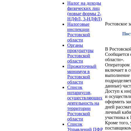
Налог на доходы
физических лиц
(новые формы 2-
НДФЛ, 3-НДФЛ)
Ростовское 
Налоговые
инспекции
Пос
Ростовской
области
Органы
В Ростовско
прокуратуры
Сообщается 
Ростовской
области».
области
Оператором 
Прожиточный
включает в с
минимум в
выполнение 
Ростовской
подразделяе
области
данные) част
Список
Доступ к ин
нотариусов,
и осуществл
осуществляющих
оформить зая
деятельность на
дней рассмат
территории
личный каби
Ростовской
участника к
области
Кроме того,
Список
поставщиком
Управлений ПФР