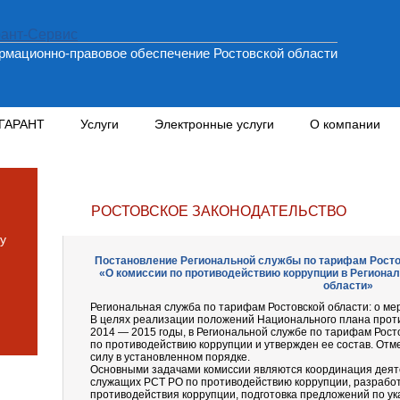
мационно-правовое обеспечение Ростовской области
 ГАРАНТ
Услуги
Электронные услуги
О компании
РОСТОВСКОЕ ЗАКОНОДАТЕЛЬСТВО
у
Постановление Региональной службы по тарифам Ростовс
«О комиссии по противодействию коррупции в Региона
области»
Региональная служба по тарифам Ростовской области: о ме
В целях реализации положений Национального плана прот
2014 — 2015 годы, в Региональной службе по тарифам Рос
по противодействию коррупции и утвержден ее состав. Отме
силу в установленном порядке.
Основными задачами комиссии являются координация деят
служащих РСТ РО по противодействию коррупции, разрабо
противодействия коррупции, подготовка предложений по ук