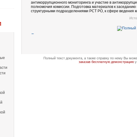
антикоррупционного мониторинга и участие в антикоррупц
полномочия комиссии. Подготовка материалов к заседанию
структурными подразделениями РСТ РО, к сфере ведения к
Исто
Л
←
вые
Полный текст документа, а также справку по нему Вы мож
заказав бесплатную демонстрацию
у
асти
сти
кой
ой
кой