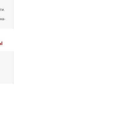
ти.
на-
Ы