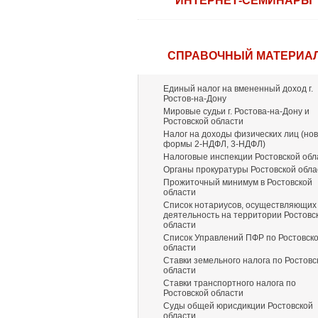
ИНТЕРНЕТ-СЕМИНАРЫ
СПРАВОЧНЫЙ МАТЕРИА
Единый налог на вмененный доход г.
Ростов-на-Дону
Мировые судьи г. Ростова-на-Дону и
Ростовской области
Налог на доходы физических лиц (но
формы 2-НДФЛ, 3-НДФЛ)
Налоговые инспекции Ростовской обл
Органы прокуратуры Ростовской обла
Прожиточный минимум в Ростовской
области
Список нотариусов, осуществляющих
деятельность на территории Ростовс
области
Список Управлений ПФР по Ростовск
области
Ставки земельного налога по Ростовс
области
Ставки транспортного налога по
Ростовской области
Суды общей юрисдикции Ростовской
области