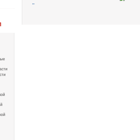
←
Л
вые
асти
сти
кой
ой
кой