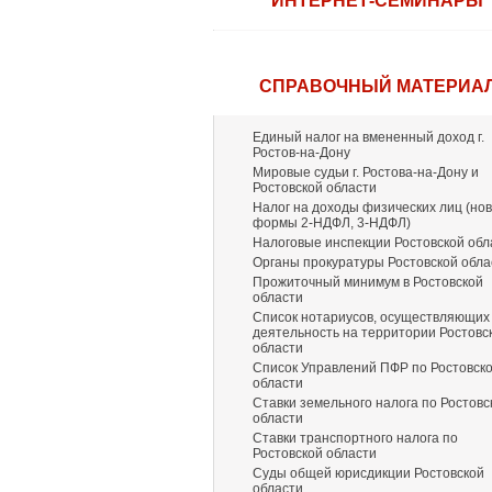
ИНТЕРНЕТ-СЕМИНАРЫ
СПРАВОЧНЫЙ МАТЕРИА
Единый налог на вмененный доход г.
Ростов-на-Дону
Мировые судьи г. Ростова-на-Дону и
Ростовской области
Налог на доходы физических лиц (но
формы 2-НДФЛ, 3-НДФЛ)
Налоговые инспекции Ростовской обл
Органы прокуратуры Ростовской обла
Прожиточный минимум в Ростовской
области
Список нотариусов, осуществляющих
деятельность на территории Ростовс
области
Список Управлений ПФР по Ростовск
области
Ставки земельного налога по Ростовс
области
Ставки транспортного налога по
Ростовской области
Суды общей юрисдикции Ростовской
области