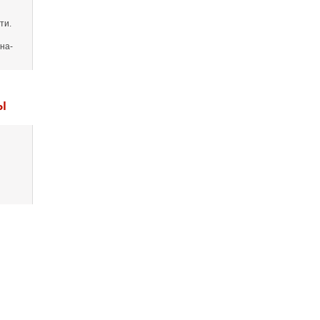
ти.
на-
Ы