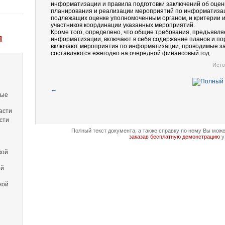
информатизации и правила подготовки заключений об оценк
планирования и реализации мероприятий по информатизац
подлежащих оценке уполномоченным органом, и критерии 
участников координации указанных мероприятий.
Кроме того, определено, что общие требования, предъявл
Л
информатизации, включают в себя содержание планов и по
включают мероприятия по информатизации, проводимые за 
составляются ежегодно на очередной финансовый год.
Исто
←
вые
асти
сти
Полный текст документа, а также справку по нему Вы мож
заказав бесплатную демонстрацию
у
кой
ой
кой