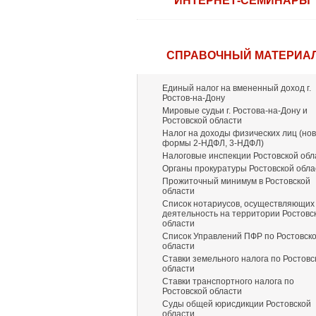
ИНТЕРНЕТ-СЕМИНАРЫ
СПРАВОЧНЫЙ МАТЕРИА
Единый налог на вмененный доход г.
Ростов-на-Дону
Мировые судьи г. Ростова-на-Дону и
Ростовской области
Налог на доходы физических лиц (но
формы 2-НДФЛ, 3-НДФЛ)
Налоговые инспекции Ростовской обл
Органы прокуратуры Ростовской обла
Прожиточный минимум в Ростовской
области
Список нотариусов, осуществляющих
деятельность на территории Ростовс
области
Список Управлений ПФР по Ростовск
области
Ставки земельного налога по Ростовс
области
Ставки транспортного налога по
Ростовской области
Суды общей юрисдикции Ростовской
области