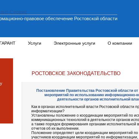
мационно-правовое обеспечение Ростовской области
 ГАРАНТ
Услуги
Электронные услуги
О компании
РОСТОВСКОЕ ЗАКОНОДАТЕЛЬСТВО
у
Постановление Правительства Ростовской области от 2
мероприятий по использованию информационно-к
деятельности органов исполнительной вла
Как в органах исполнительной власти Ростовской области 
информатизации?
Установлены положение о координации мероприятий по и
коммуникационных технологий в деятельности органов испо
а также порядок формирования органами исполнительной 
отчетов об их выполнении.
Положение определяет цели координации мероприятий по
участников координации мероприятий по информатизации,