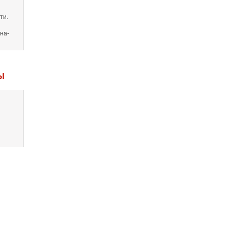
ти.
на-
Ы