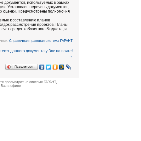
е документов, используемых в рамках
ии. Установлен перечень документов,
их оценки. Предусмотрены полномочия
яемые к составлению планов
рядок рассмотрения проектов. Планы
счет средств областного бюджета, и
чник:
Справочная правовая система ГАРАНТ
→
Поделиться…
ете просмотреть в
системе ГАРАНТ
,
 Вас в офисе