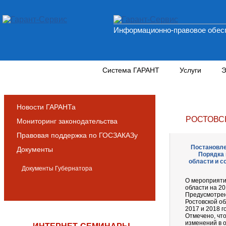
Информационно-правовое обесп
Новости и аналитика
Система ГАРАНТ
Услуги
Э
Новости ГАРАНТа
РОСТОВС
Мониторинг законодательства
Правовая поддержка по ГОСЗАКАЗу
Постановле
Документы
Порядка 
области и с
Документы Губернатора
О мероприяти
области на 20
Предусмотрен
Ростовской об
2017 и 2018 г
Отмечено, чт
изменений в 