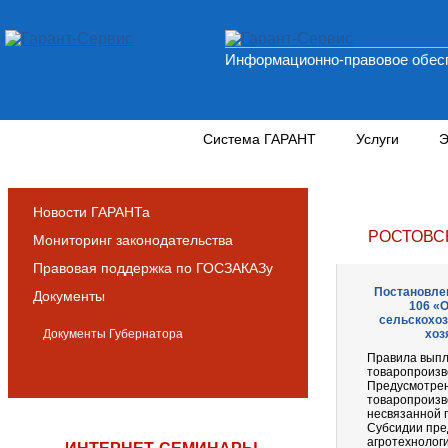
Информационно-правовое обесп
Новости и аналитика
Система ГАРАНТ
Услуги
Э
Новости ГАРАНТа
РОСТОВС
Мониторинг законодательства
Правовая поддержка по ГОСЗАКАЗу
Постановлен
Документы
106 «
сельскохоз
Документы Губернатора
хоз
Правила выпл
товаропроизво
Предусмотрен
товаропроизв
несвязанной 
Субсидии пре
агротехнолог