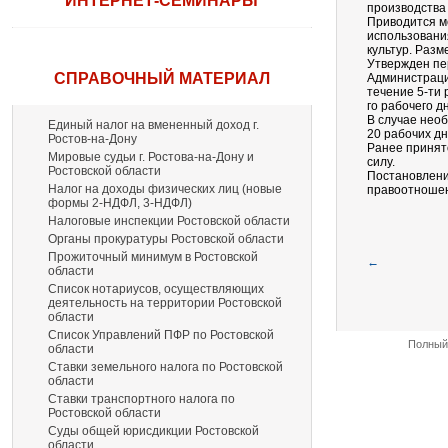
ИНТЕРНЕТ-СЕМИНАРЫ
производства 
Приводится м
использовани
культур. Разм
Утвержден пе
СПРАВОЧНЫЙ МАТЕРИАЛ
Администраци
течение 5-ти 
го рабочего д
В случае нео
Единый налог на вмененный доход г.
20 рабочих д
Ростов-на-Дону
Ранее принят
Мировые судьи г. Ростова-на-Дону и
силу.
Ростовской области
Постановление
Налог на доходы физических лиц (новые
правоотношени
формы 2-НДФЛ, 3-НДФЛ)
Налоговые инспекции Ростовской области
Органы прокуратуры Ростовской области
Прожиточный минимум в Ростовской
←
области
Список нотариусов, осуществляющих
деятельность на территории Ростовской
области
Список Управлений ПФР по Ростовской
Полный 
области
Ставки земельного налога по Ростовской
области
Ставки транспортного налога по
Ростовской области
Суды общей юрисдикции Ростовской
области