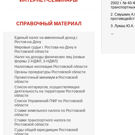
ИНТЕРНЕТ-СЕМИНАРЫ
2002 г. № 40
транспортных
2. Смушкин А.
противодейст
СПРАВОЧНЫЙ МАТЕРИАЛ
3. Лукаш Ю.А.
←
Единый налог на вмененный доход г.
Ростов-на-Дону
Мировые судьи г. Ростова-на-Дону и
Ростовской области
Налог на доходы физических лиц (новые
формы 2-НДФЛ, 3-НДФЛ)
Налоговые инспекции Ростовской области
Органы прокуратуры Ростовской области
Прожиточный минимум в Ростовской
области
Список нотариусов, осуществляющих
деятельность на территории Ростовской
области
Список Управлений ПФР по Ростовской
области
Ставки земельного налога по Ростовской
области
Ставки транспортного налога по
Ростовской области
Суды общей юрисдикции Ростовской
области