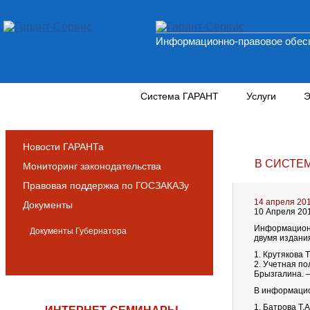
Информационно-правовое обесп
Новости и аналитика
Система ГАРАНТ
Услуги
Э
Новости ГАРАНТа
В СИСТЕ
Мониторинг законодательства
Правовая поддержка по ГОСЗАКАЗу
14 апреля 20
Документы
10 Апреля 20
Информационн
Документы Губернатора
двумя издани
1. Крутякова 
2. Учетная по
Брызгалина. –
В информацио
1. Батрова Т.