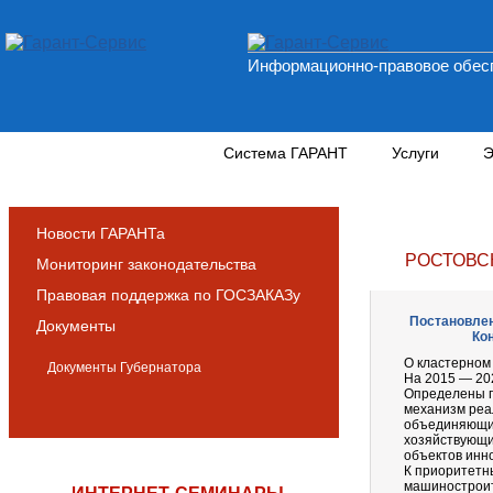
Информационно-правовое обесп
Новости и аналитика
Система ГАРАНТ
Услуги
Э
Новости ГАРАНТа
РОСТОВС
Мониторинг законодательства
Правовая поддержка по ГОСЗАКАЗу
Постановлен
Документы
Кон
О кластерном 
Документы Губернатора
На 2015 — 20
Определены п
механизм реа
объединяющим
хозяйствующих
объектов инн
К приоритетн
машиностроит