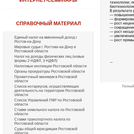
ИНТЕРНЕТ-СЕМИНАРЫ
технологии; 
биотехнологии
В результате
— повышение 
— формирован
СПРАВОЧНЫЙ МАТЕРИАЛ
— рост нецен
— сокращение
— рост несырь
— увеличение
Единый налог на вмененный доход г.
— рост прямы
Ростов-на-Дону
Мировые судьи г. Ростова-на-Дону и
Ростовской области
Налог на доходы физических лиц (новые
формы 2-НДФЛ, 3-НДФЛ)
←
Налоговые инспекции Ростовской области
Органы прокуратуры Ростовской области
Прожиточный минимум в Ростовской
области
Список нотариусов, осуществляющих
Полный 
деятельность на территории Ростовской
области
Список Управлений ПФР по Ростовской
области
Ставки земельного налога по Ростовской
области
Ставки транспортного налога по
Ростовской области
Суды общей юрисдикции Ростовской
области