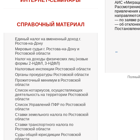
ИНТЕРНЕТ-СЕМИНАРЫ
АИС «Миграци
Рассмотрение
привлечения 
направляются
— по заявке 
СПРАВОЧНЫЙ МАТЕРИАЛ
— об отклонен
Постановление
Единый налог на вмененный доход г.
Ростов-на-Дону
Мировые судьи г. Ростова-на-Дону и
←
Ростовской области
Налог на доходы физических лиц (новые
формы 2-НДФЛ, 3-НДФЛ)
Налоговые инспекции Ростовской области
Органы прокуратуры Ростовской области
Полный 
Прожиточный минимум в Ростовской
области
Список нотариусов, осуществляющих
деятельность на территории Ростовской
области
Список Управлений ПФР по Ростовской
области
Ставки земельного налога по Ростовской
области
Ставки транспортного налога по
Ростовской области
Суды общей юрисдикции Ростовской
области