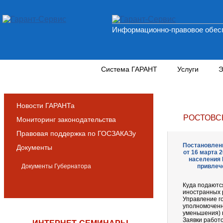
Информационно-правовое обесп
Новости и аналитика
Система ГАРАНТ
Услуги
Э
Новости ГАРАНТа
РОСТОВС
Мониторинг законодательства
Правовая поддержка по ГОСЗАКАЗу
Постановлени
Документы
от 16 марта 
населения 
Документы Губернатора
привлеч
Куда подаютс
иностранных 
Управление г
уполномоченн
уменьшения) 
Заявки работ