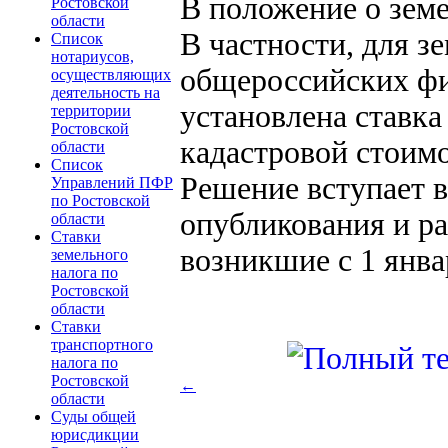
В положение о зем
Ростовской
области
В частности, для з
Список
нотариусов,
общероссийских фи
осуществляющих
деятельность на
установлена ставка
территории
Ростовской
кадастровой стоимо
области
Список
Решение вступает 
Управлений ПФР
по Ростовской
опубликования и р
области
Ставки
возникшие с 1 янва
земельного
налога по
Ростовской
области
Ставки
транспортного
налога по
Ростовской
←
области
Суды общей
юрисдикции