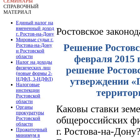
СЕМИНАРЫ
СПРАВОЧНЫЙ
МАТЕРИАЛ
Единый налог на
вмененный доход
Ростовское законо
г. Ростов-на-Дону
Мировые судьи г.
Решение Ростовс
Ростова-на-Дону
и Ростовской
февраля 2015 
области
Налог на доходы
решение Ростов
физических лиц
(новые формы 2-
утверждении «
НДФЛ, 3-НДФЛ)
Налоговые
территор
инспекции
Ростовской
области
Каковы ставки земе
Органы
прокуратуры
общероссийских фи
Ростовской
области
г. Ростова-на-Дону
Прожиточный
минимум в