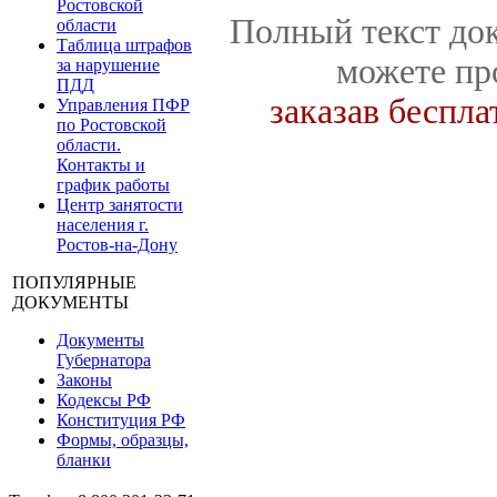
Ростовской
Полный текст док
области
Таблица штрафов
можете пр
за нарушение
ПДД
заказав беспл
Управления ПФР
по Ростовской
области.
Контакты и
график работы
Центр занятости
населения г.
Ростов-на-Дону
ПОПУЛЯРНЫЕ
ДОКУМЕНТЫ
Документы
Губернатора
Законы
Кодексы РФ
Конституция РФ
Формы, образцы,
бланки