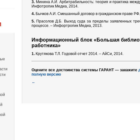
3.
Минина А.И. Арбитрабильность: теория и практика межд
Инфотропик Медиа, 2014.
4.
Бычков А.И. Смешанный договор в гражданском праве РФ.
5.
Прасолов Д.Б. Выход суда за пределы заявленных тре
Л
процессе. – Инфортропик Медиа, 2013.
Информационный блок «Большая библиоте
работника»
1.
Крутякова Т.Л. Годовой отчет 2014. – АйСи, 2014.
вые
асти
Оцените все достоинства системы ГАРАНТ — закажите
полную версию
сти
←
кой
ой
кой