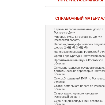
ИНТЕРНЕТ-СЕМИНАРЫ
СПРАВОЧНЫЙ МАТЕРИА
Единый налог на вмененный доход г.
Ростов-на-Дону
Мировые судьи г. Ростова-на-Дону и
Ростовской области
Налог на доходы физических лиц (но
формы 2-НДФЛ, 3-НДФЛ)
Налоговые инспекции Ростовской обл
Органы прокуратуры Ростовской обла
Прожиточный минимум в Ростовской
области
Список нотариусов, осуществляющих
деятельность на территории Ростовс
области
Список Управлений ПФР по Ростовск
области
Ставки земельного налога по Ростовс
области
Ставки транспортного налога по
Ростовской области
Суды общей юрисдикции Ростовской
области