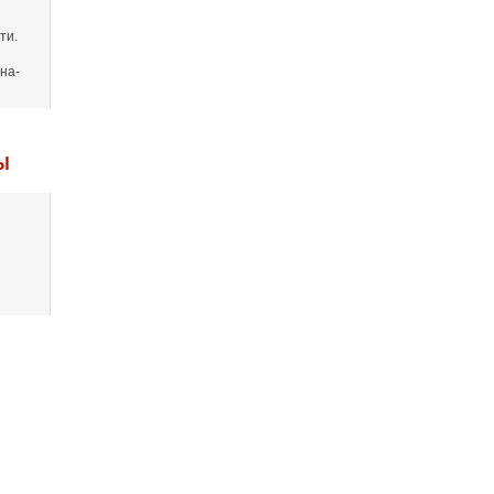
ти.
на-
Ы