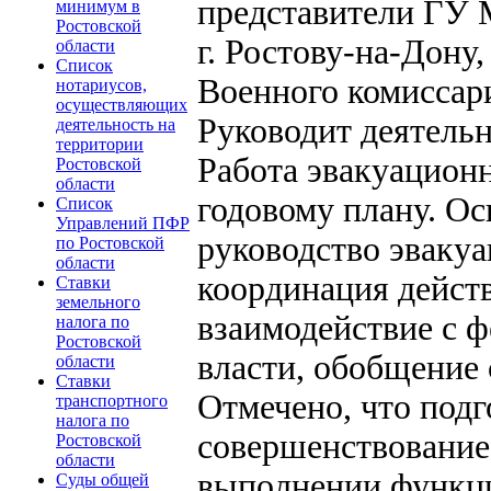
представители ГУ
минимум в
Ростовской
г. Ростову-на-До
области
Список
Военного комиссар
нотариусов,
осуществляющих
Руководит деятель
деятельность на
территории
Работа эвакуацион
Ростовской
области
годовому плану. О
Список
Управлений ПФР
руководство эваку
по Ростовской
области
координация дейст
Ставки
земельного
взаимодействие с 
налога по
Ростовской
власти, обобщение 
области
Ставки
Отмечено, что подг
транспортного
налога по
совершенствование
Ростовской
области
выполнении функц
Суды общей