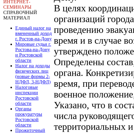
ИНТЕРНЕТ-
В целях координац
СЕМИНАРЫ
СПРАВОЧНЫЙ
организаций города
МАТЕРИАЛ
проведению эвакуа
Единый налог на
вмененный доход
время и в случае в
г. Ростов-на-Дону
Мировые судьи г.
утверждено положе
Ростова-на-Дону
и Ростовской
Определены состав,
области
Налог на доходы
органа. Конкретиз
физических лиц
(новые формы 2-
время, при перевод
НДФЛ, 3-НДФЛ)
Налоговые
военное положение
инспекции
Ростовской
Указано, что в сос
области
Органы
числа руководящего
прокуратуры
Ростовской
территориальных и 
области
Прожиточный