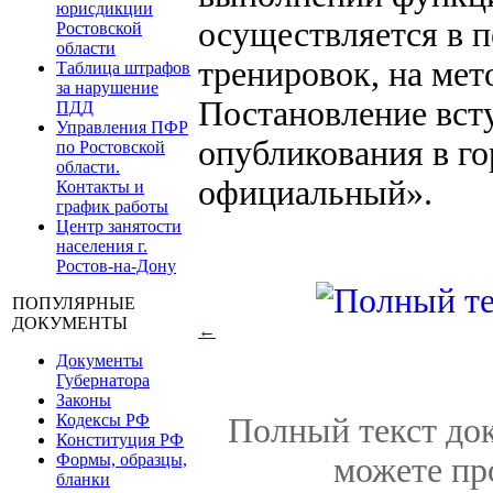
юрисдикции
осуществляется в п
Ростовской
области
тренировок, на мет
Таблица штрафов
за нарушение
Постановление всту
ПДД
Управления ПФР
опубликования в го
по Ростовской
области.
официальный».
Контакты и
график работы
Центр занятости
населения г.
Ростов-на-Дону
ПОПУЛЯРНЫЕ
ДОКУМЕНТЫ
←
Документы
Губернатора
Законы
Кодексы РФ
Полный текст док
Конституция РФ
Формы, образцы,
можете пр
бланки