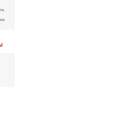
ти.
на-
Ы