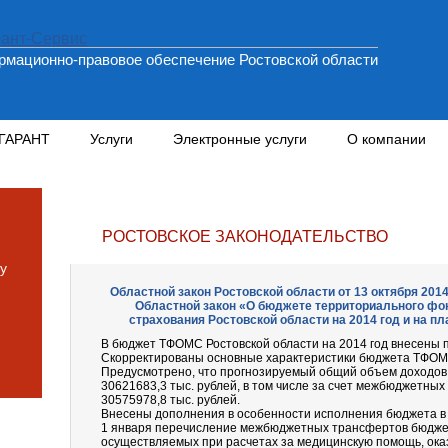
мационно-правовое обеспечение Ростовской области
 ГАРАНТ
Услуги
Электронные услуги
О компании
РОСТОВСКОЕ ЗАКОНОДАТЕЛЬСТВО
у
Областной закон Ростовской области от 13 октября 2014
Областной закон «О бюджете территориального фо
страхования Ростовской области на 2014 год и на пл
В бюджет ТФОМС Ростовской области на 2014 год внесены 
Скорректированы основные характеристики бюджета ТФОМС 
Предусмотрено, что прогнозируемый общий объем доходов
30621683,3 тыс. рублей, в том числе за счет межбюджетных
30575978,8 тыс. рублей.
Внесены дополнения в особенности исполнения бюджета в те
1 января перечисление межбюджетных трансфертов бюдже
осуществляемых при расчетах за медицинскую помощь, ок