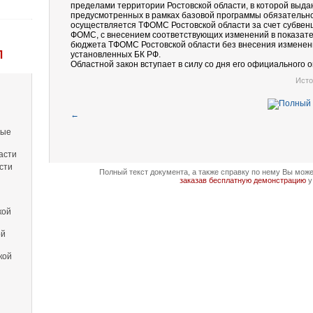
пределами территории Ростовской области, в которой выда
предусмотренных в рамках базовой программы обязательно
осуществляется ТФОМС Ростовской области за счет субвен
ФОМС, с внесением соответствующих изменений в показат
бюджета ТФОМС Ростовской области без внесения изменений
Л
установленных БК РФ.
Областной закон вступает в силу со дня его официального 
Исто
←
вые
асти
сти
Полный текст документа, а также справку по нему Вы мож
заказав бесплатную демонстрацию
у
кой
ой
кой