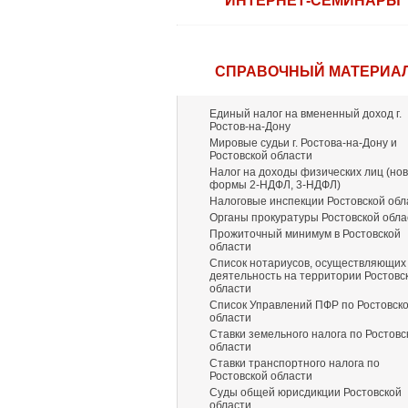
ИНТЕРНЕТ-СЕМИНАРЫ
СПРАВОЧНЫЙ МАТЕРИА
Единый налог на вмененный доход г.
Ростов-на-Дону
Мировые судьи г. Ростова-на-Дону и
Ростовской области
Налог на доходы физических лиц (но
формы 2-НДФЛ, 3-НДФЛ)
Налоговые инспекции Ростовской обл
Органы прокуратуры Ростовской обла
Прожиточный минимум в Ростовской
области
Список нотариусов, осуществляющих
деятельность на территории Ростовс
области
Список Управлений ПФР по Ростовск
области
Ставки земельного налога по Ростовс
области
Ставки транспортного налога по
Ростовской области
Суды общей юрисдикции Ростовской
области