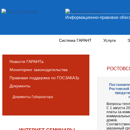
Информационно-правовое обесп
Новости и аналитика
Система ГАРАНТ
Услуги
Э
Новости ГАРАНТа
РОСТОВС
Мониторинг законодательства
Правовая поддержка по ГОСЗАКАЗу
Постановлен
Документы
Ростовской
предусм
Документы Губернатора
Вопросы тепл
С 1 августа 2
платы за ком
коммунальных
домов.
Соответствен
указанный сро