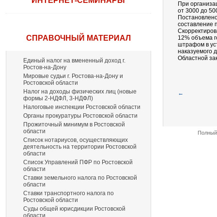
ИНТЕРНЕТ-СЕМИНАРЫ
При организа
от 3000 до 50
Постановлено
составление 
Скорректиров
СПРАВОЧНЫЙ МАТЕРИАЛ
12% объема г
штрафом в ус
наказуемого 
Областной зак
Единый налог на вмененный доход г.
Ростов-на-Дону
Мировые судьи г. Ростова-на-Дону и
Ростовской области
Налог на доходы физических лиц (новые
←
формы 2-НДФЛ, 3-НДФЛ)
Налоговые инспекции Ростовской области
Органы прокуратуры Ростовской области
Прожиточный минимум в Ростовской
области
Полный 
Список нотариусов, осуществляющих
деятельность на территории Ростовской
области
Список Управлений ПФР по Ростовской
области
Ставки земельного налога по Ростовской
области
Ставки транспортного налога по
Ростовской области
Суды общей юрисдикции Ростовской
области