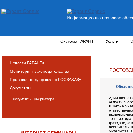
Информационно-правовое обесп
Новости и аналитика
Система ГАРАНТ
Услуги
Э
Новости ГАРАНТа
РОСТОВС
Мониторинг законодательства
Правовая поддержка по ГОСЗАКАЗу
Областной
Документы
Администрати
Документы Губернатора
области обор
В законе об 
ответственно
правонарушен
течение года 
граждане, ко
обстоятельств
жительства, 