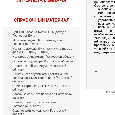
ИНТЕРНЕТ-СЕМИНАРЫ
финансового 
Соответствен
— обеспечени
— модернизац
управления;
СПРАВОЧНЫЙ МАТЕРИАЛ
— управление
— повышение 
— повышение 
государствен
Единый налог на вмененный доход г.
— обеспечени
Ростов-на-Дону
Указано, что
Мировые судьи г. Ростова-на-Дону и
области, а т
Ростовской области
программы, а
Налог на доходы физических лиц (новые
условий для 
формы 2-НДФЛ, 3-НДФЛ)
подпрограммы
Налоговые инспекции Ростовской области
Органы прокуратуры Ростовской области
Прожиточный минимум в Ростовской
области
←
Список нотариусов, осуществляющих
деятельность на территории Ростовской
области
Список Управлений ПФР по Ростовской
области
Полный 
Ставки земельного налога по Ростовской
области
Ставки транспортного налога по
Ростовской области
Суды общей юрисдикции Ростовской
области