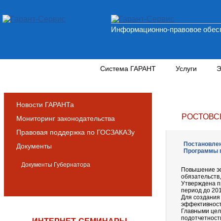
Информационно-правовое обесп
Новости и аналитика
Система ГАРАНТ
Услуги
Э
Новости ГАРАНТа
РОСТОВС
Мониторинг законодательства
Правовая поддержка по ГОСЗАКАЗу
Постановлен
Документы
Программы 
Документы Губернатора
Повышение эф
обязательств,
Утверждена п
период до 201
Для создания
эффективност
Главными цел
подотчетност