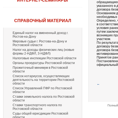
ИНТЕРНЕТ-СЕМИНАРЫ
обращающиеся
указанного в 
договора без
Основанием д
необходимых 
СПРАВОЧНЫЙ МАТЕРИАЛ
Определено, 
в соответств
условия ране
путем заключ
Единый налог на вмененный доход г.
возникших пр
Ростов-на-Дону
участком.
Мировые судьи г. Ростова-на-Дону и
По результат
Ростовской области
договору без
Налог на доходы физических лиц (новые
договора без
формы 2-НДФЛ, 3-НДФЛ)
мотивированн
Принятое ран
Налоговые инспекции Ростовской области
Постановление
Органы прокуратуры Ростовской области
официальный
Прожиточный минимум в Ростовской
области
Список нотариусов, осуществляющих
деятельность на территории Ростовской
области
←
Список Управлений ПФР по Ростовской
области
Ставки земельного налога по Ростовской
области
Ставки транспортного налога по
Полный 
Ростовской области
Суды общей юрисдикции Ростовской
области