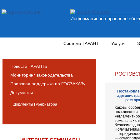
Информационно-правовое обесп
Новости и аналитика
Система ГАРАНТ
Услуги
Э
Новости ГАРАНТа
РОСТОВС
Мониторинг законодательства
Правовая поддержка по ГОСЗАКАЗу
Постановлен
Документы
администра
расторж
Документы Губернатора
Каковы особе
пользования з
Регламентиро
земельных от
безвозмездно
Получателями
— юридически
— ссудополуч