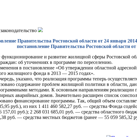
 законодательство
вление Правительства Ростовской области от 24 января 2014 
постановление Правительства Ростовской области от 
 функционирование и развитие жилищной сферы Ростовской об
граждан: об уточнениях в программе по переселению.
менения в постановление «Об утверждении областной адресно
ого жилищного фонда в 2013 — 2015 годах».
чередь, указано, что реализация программы теперь осуществляетс
зовано содержание проблем жилищной политики в области, дан
ограммными методами. К основным направлениям реализации п
ирных аварийных домов. Значительно расширен список соиспо
овано финансирование программы. Так, общий объем составляет 
585,95 руб.), из них 1 411 460 582,27 руб. — средства Фонда со
 157,01 руб.); 2 268 031 685,01 руб. — средства областного бюдж
,38 руб. — средства местных бюджетов (ранее — 55 059 585,32 ру