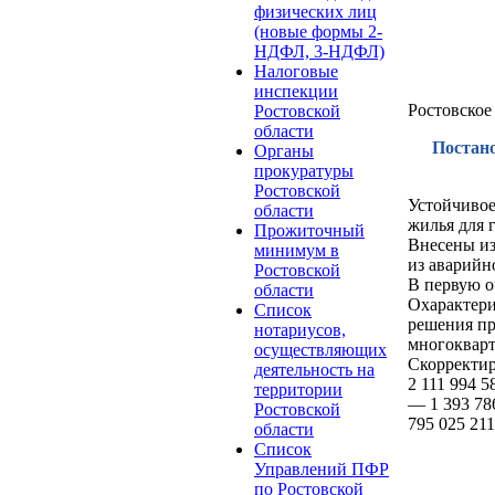
физических лиц
(новые формы 2-
НДФЛ, 3-НДФЛ)
Налоговые
инспекции
Ростовское
Ростовской
области
Постано
Органы
прокуратуры
Ростовской
Устойчивое
области
жилья для 
Прожиточный
Внесены из
минимум в
из аварийн
Ростовской
В первую о
области
Охарактери
Список
решения пр
нотариусов,
многокварт
осуществляющих
Скорректир
деятельность на
2 111 994 
территории
— 1 393 786
Ростовской
795 025 211
области
Список
Управлений ПФР
по Ростовской