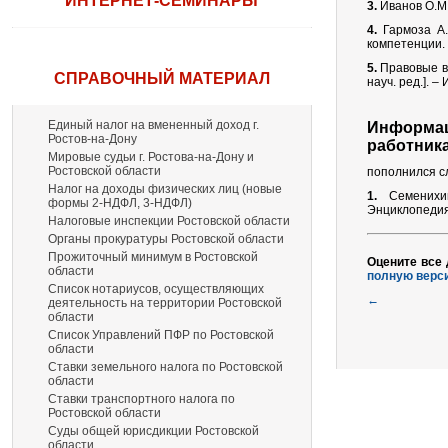
ИНТЕРНЕТ-СЕМИНАРЫ
3.
Иванов О.М.
4.
Гармоза А.
компетенции.
5.
Правовые во
СПРАВОЧНЫЙ МАТЕРИАЛ
науч. ред.]. 
Единый налог на вмененный доход г.
Информац
Ростов-на-Дону
работник
Мировые судьи г. Ростова-на-Дону и
Ростовской области
пополнился с
Налог на доходы физических лиц (новые
1.
Семенихин 
формы 2-НДФЛ, 3-НДФЛ)
Энциклопедия 
Налоговые инспекции Ростовской области
Органы прокуратуры Ростовской области
Прожиточный минимум в Ростовской
Оцените все
области
полную верс
Список нотариусов, осуществляющих
←
деятельность на территории Ростовской
области
Список Управлений ПФР по Ростовской
области
Ставки земельного налога по Ростовской
области
Ставки транспортного налога по
Ростовской области
Суды общей юрисдикции Ростовской
области