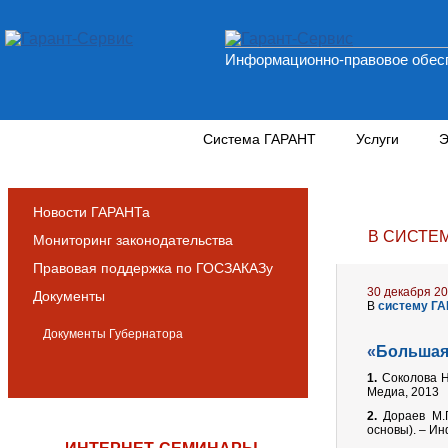
Информационно-правовое обесп
Новости и аналитика
Система ГАРАНТ
Услуги
Э
Новости ГАРАНТа
В СИСТЕ
Мониторинг законодательства
Правовая поддержка по ГОСЗАКАЗу
30 декабря 2
Документы
В
систему Г
Документы Губернатора
«
Большая
1.
Соколова Н.
Медиа, 2013
2.
Дораев М.Г
основы). – И