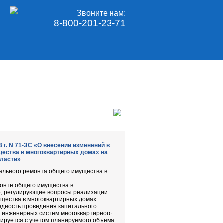
Звоните нам:
8-800-201-23-71
 г. N 71-ЗС «О внесении изменений в
щества в многоквартирных домах на
бласти»
ального ремонта общего имущества в
онте общего имущества в
», регулирующие вопросы реализации
щества в многоквартирных домах.
едность проведения капитального
и инженерных систем многоквартирного
мируется с учетом планируемого объема