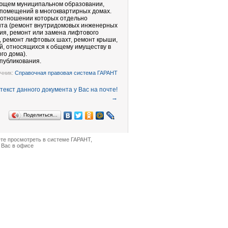
ующем муниципальном образовании,
 помещений в многоквартирных домах.
в отношении которых отдельно
нта (ремонт внутридомовых инженерных
ния, ремонт или замена лифтового
, ремонт лифтовых шахт, ремонт крыши,
, относящихся к общему имуществу в
го дома).
опубликования.
чник:
Справочная правовая система ГАРАНТ
→
Поделиться…
ете просмотреть в
системе ГАРАНТ
,
 Вас в офисе