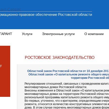
мационно-правовое обеспечение Ростовской области
 ГАРАНТ
Услуги
Электронные услуги
О компании
РОСТОВСКОЕ ЗАКОНОДАТЕЛЬСТВО
у
Областной закон Ростовской области от 10 декабря 2013
Областной закон «О капитальном ремонте общего иму
территории Ростовской о
Регулирование отношений, связанных с проведением капит
многоквартирных домах Ростовской области.
Внесены изменения в Областной закон «О капитальном рем
многоквартирных домах на территории Ростовской области
региональной программы капитального ремонта общего иму
Во-первых, уточнено, что к критериям, определяющим очер
ремонта, относится количество конструктивных элементов 
дома. В этом случае перечень многоквартирных домов фор