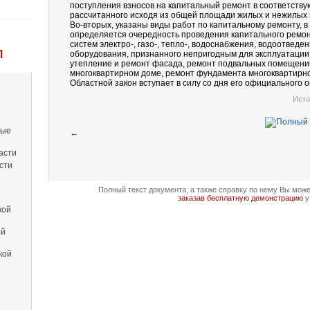
поступления взносов на капитальный ремонт в соответств
рассчитанного исходя из общей площади жилых и нежилых
Во-вторых, указаны виды работ по капитальному ремонту, 
определяется очередность проведения капитального ремо
систем электро-, газо-, тепло-, водоснабжения, водоотведе
Л
оборудования, признанного непригодным для эксплуатации
утепление и ремонт фасада, ремонт подвальных помещений
многоквартирном доме, ремонт фундамента многоквартирно
Областной закон вступает в силу со дня его официального 
Исто
вые
←
асти
сти
Полный текст документа, а также справку по нему Вы мож
заказав бесплатную демонстрацию
у
кой
ой
кой