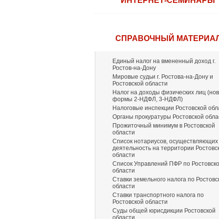
ИНТЕРНЕТ-СЕМИНАРЫ
СПРАВОЧНЫЙ МАТЕРИА
Единый налог на вмененный доход г.
Ростов-на-Дону
Мировые судьи г. Ростова-на-Дону и
Ростовской области
Налог на доходы физических лиц (но
формы 2-НДФЛ, 3-НДФЛ)
Налоговые инспекции Ростовской обл
Органы прокуратуры Ростовской обла
Прожиточный минимум в Ростовской
области
Список нотариусов, осуществляющих
деятельность на территории Ростовс
области
Список Управлений ПФР по Ростовск
области
Ставки земельного налога по Ростовс
области
Ставки транспортного налога по
Ростовской области
Суды общей юрисдикции Ростовской
области