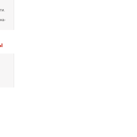
ти.
на-
Ы