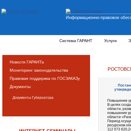
Информационно-правовое обесп
Новости и аналитика
Система ГАРАНТ
Услуги
Э
Новости ГАРАНТа
РОСТОВС
Мониторинг законодательства
Правовая поддержка по ГОСЗАКАЗу
Постано
Документы
утвержде
Документы Губернатора
Повышение ур
В целях созд
области, разв
повышения ур
области «Раз
Период осуще
ресурсном об
112 073 620,2