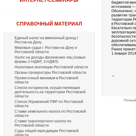
ИНТЕРНЕТ-СЕМИНАРЫ
бюджетов мун
источников — 
Обозначено, 
развитие тра
территории Р
СПРАВОЧНЫЙ МАТЕРИАЛ
в Ростовской
Касательно пр
эксплуатацию
безопасности
Единый налог на вмененный доход г.
дорожной сет
Ростов-на-Дону
обеспечивающ
Мировые судьи г. Ростова-на-Дону и
Ранее принят
Ростовской области
1 января 2014
Налог на доходы физических лиц (новые
формы 2-НДФЛ, 3-НДФЛ)
Налоговые инспекции Ростовской области
Органы прокуратуры Ростовской области
←
Прожиточный минимум в Ростовской
области
Список нотариусов, осуществляющих
деятельность на территории Ростовской
области
Полный 
Список Управлений ПФР по Ростовской
области
Ставки земельного налога по Ростовской
области
Ставки транспортного налога по
Ростовской области
Суды общей юрисдикции Ростовской
области