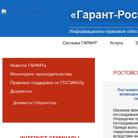
Информационно-правовое обесп
Новости и аналитика
Система ГАРАНТ
Услуги
Э
Новости ГАРАНТа
РОСТОВС
Мониторинг законодательства
Правовая поддержка по ГОСЗАКАЗу
Постановле
Документы
возмещен
гр
Документы Губернатора
Оказание фин
пострадавшим
Упорядочен п
пострадавшим
Прежде всего
товаропроизв
вследствие а