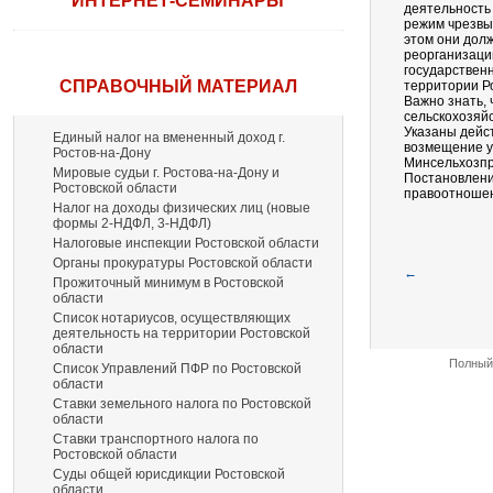
ИНТЕРНЕТ-СЕМИНАРЫ
деятельность
режим чрезвы
этом они дол
реорганизации
государственн
СПРАВОЧНЫЙ МАТЕРИАЛ
территории Р
Важно знать,
сельскохозяй
Указаны дейс
Единый налог на вмененный доход г.
возмещение у
Ростов-на-Дону
Минсельхозпр
Мировые судьи г. Ростова-на-Дону и
Постановление
Ростовской области
правоотношен
Налог на доходы физических лиц (новые
формы 2-НДФЛ, 3-НДФЛ)
Налоговые инспекции Ростовской области
Органы прокуратуры Ростовской области
←
Прожиточный минимум в Ростовской
области
Список нотариусов, осуществляющих
деятельность на территории Ростовской
области
Полный 
Список Управлений ПФР по Ростовской
области
Ставки земельного налога по Ростовской
области
Ставки транспортного налога по
Ростовской области
Суды общей юрисдикции Ростовской
области