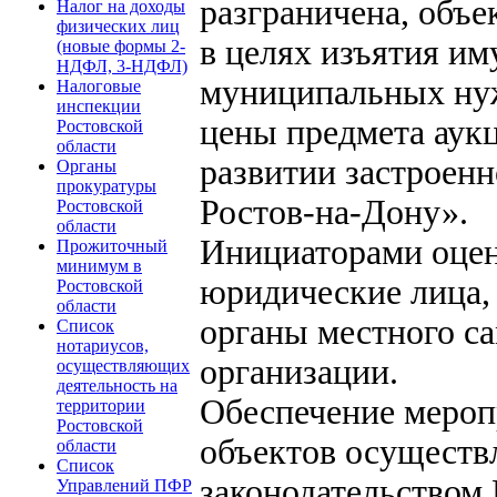
разграничена, объ
Налог на доходы
физических лиц
в целях изъятия им
(новые формы 2-
НДФЛ, 3-НДФЛ)
муниципальных нуж
Налоговые
инспекции
цены предмета аукц
Ростовской
области
развитии застроен
Органы
прокуратуры
Ростов-на-Дону».
Ростовской
области
Инициаторами оцен
Прожиточный
минимум в
юридические лица,
Ростовской
области
органы местного с
Список
нотариусов,
организации.
осуществляющих
деятельность на
Обеспечение мероп
территории
Ростовской
объектов осуществл
области
Список
законодательством
Управлений ПФР