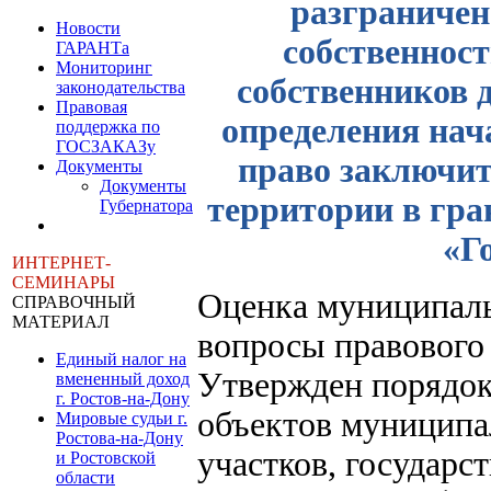
разграничен
Новости
собственност
ГАРАНТа
Мониторинг
собственников 
законодательства
Правовая
определения нач
поддержка по
ГОСЗАКАЗу
право заключит
Документы
Документы
территории в гра
Губернатора
«Г
ИНТЕРНЕТ-
СЕМИНАРЫ
Оценка муниципаль
СПРАВОЧНЫЙ
МАТЕРИАЛ
вопросы правового
Единый налог на
Утвержден порядок
вмененный доход
г. Ростов-на-Дону
объектов муниципа
Мировые судьи г.
Ростова-на-Дону
участков, государс
и Ростовской
области