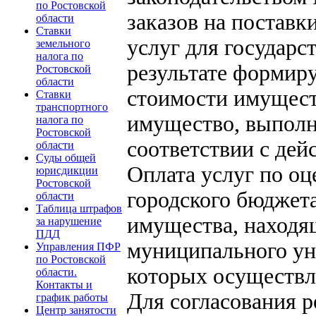
по Ростовской
заказов на поставк
области
Ставки
услуг для государ
земельного
налога по
результате формиру
Ростовской
области
стоимости имущест
Ставки
транспортного
имущество, выпол
налога по
Ростовской
соответствии с де
области
Суды общей
Оплата услуг по оц
юрисдикции
Ростовской
городского бюджета
области
Таблица штрафов
имущества, находя
за нарушение
ПДД
муниципального ун
Управления ПФР
по Ростовской
которых осуществля
области.
Контакты и
Для согласования р
график работы
Центр занятости