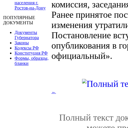
комиссия, заседани
населения г.
Ростов-на-Дону
Ранее принятое пос
ПОПУЛЯРНЫЕ
изменения утратили
ДОКУМЕНТЫ
Документы
Постановление всту
Губернатора
Законы
опубликования в го
Кодексы РФ
Конституция РФ
официальный».
Формы, образцы,
бланки
←
Полный текст док
можете пр