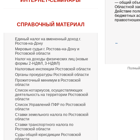
ИНТЕРНЕТ-СЕМИНАРЫ
— общий объем
Областной зак
Действие пол
бюджетных ас
правоотношени
СПРАВОЧНЫЙ МАТЕРИАЛ
Единый налог на вмененный доход г.
←
Ростов-на-Дону
Мировые судьи г. Ростова-на-Дону и
Ростовской области
Налог на доходы физических лиц (новые
формы 2-НДФЛ, 3-НДФЛ)
Полный 
Налоговые инспекции Ростовской области
Органы прокуратуры Ростовской области
Прожиточный минимум в Ростовской
области
Список нотариусов, осуществляющих
деятельность на территории Ростовской
области
Список Управлений ПФР по Ростовской
области
Ставки земельного налога по Ростовской
области
Ставки транспортного налога по
Ростовской области
Суды общей юрисдикции Ростовской
области