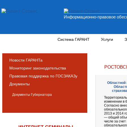
Информационно-правовое обесп
Новости и аналитика
Система ГАРАНТ
Услуги
Э
Новости ГАРАНТа
РОСТОВС
Мониторинг законодательства
Правовая поддержка по ГОСЗАКАЗу
Областной з
Документы
Областн
страхова
Документы Губернатора
Территориаль
изменении в б
Согласно вне
обязательного
2013 и 2014 
— общий объем
числе за сче
обязательного