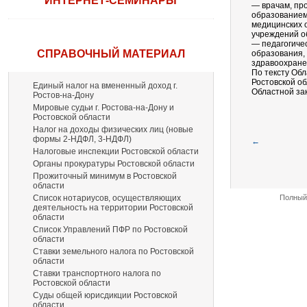
ИНТЕРНЕТ-СЕМИНАРЫ
— врачам, пр
образованием
медицинских 
учреждений о
— педагогиче
СПРАВОЧНЫЙ МАТЕРИАЛ
образования,
здравоохране
По тексту Об
Ростовской об
Единый налог на вмененный доход г.
Областной зак
Ростов-на-Дону
Мировые судьи г. Ростова-на-Дону и
Ростовской области
Налог на доходы физических лиц (новые
формы 2-НДФЛ, 3-НДФЛ)
←
Налоговые инспекции Ростовской области
Органы прокуратуры Ростовской области
Прожиточный минимум в Ростовской
области
Список нотариусов, осуществляющих
Полный 
деятельность на территории Ростовской
области
Список Управлений ПФР по Ростовской
области
Ставки земельного налога по Ростовской
области
Ставки транспортного налога по
Ростовской области
Суды общей юрисдикции Ростовской
области