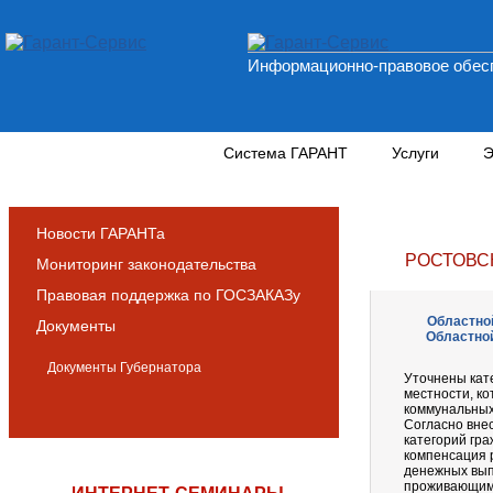
Информационно-правовое обесп
Новости и аналитика
Система ГАРАНТ
Услуги
Э
Новости ГАРАНТа
РОСТОВС
Мониторинг законодательства
Правовая поддержка по ГОСЗАКАЗу
Областной
Документы
Областной
Документы Губернатора
Уточнены кат
местности, к
коммунальных 
Согласно вне
категорий гр
компенсация 
денежных вып
проживающим 