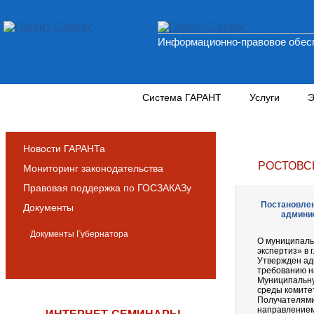
Информационно-правовое обесп
Новости и аналитика
Система ГАРАНТ
Услуги
Э
Новости ГАРАНТа
РОСТОВС
Мониторинг законодательства
Правовая поддержка по ГОСЗАКАЗу
Постановлен
Документы
админис
Документы Губернатора
О муниципаль
экспертиз» в г
Утвержден ад
требованию н
Муниципальну
среды комите
Получателями
направлением