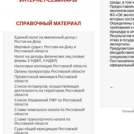
ИНТЕРНЕТ-СЕМИНАРЫ
среды, в том 
Предоставлен
экологическая
ФЗ «Об эколог
которых соста
СПРАВОЧНЫЙ МАТЕРИАЛ
Определены с
требования к
процедур в э
Результатом 
Единый налог на вмененный доход г.
отказ в госу
Ростов-на-Дону
экспертизы.
Мировые судьи г. Ростова-на-Дону и
Предусмотрен
Ростовской области
(бездействия)
Налог на доходы физических лиц (новые
специалистов
формы 2-НДФЛ, 3-НДФЛ)
Постановление
официальный
Налоговые инспекции Ростовской области
Органы прокуратуры Ростовской области
Прожиточный минимум в Ростовской
области
Список нотариусов, осуществляющих
←
деятельность на территории Ростовской
области
Список Управлений ПФР по Ростовской
области
Ставки земельного налога по Ростовской
Полный 
области
Ставки транспортного налога по
Ростовской области
Суды общей юрисдикции Ростовской
области