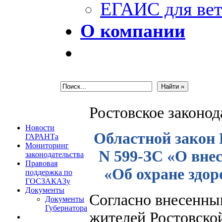
ЕГАИС для вет
О компании
Ростовское законо
Новости
Областной закон Р
ГАРАНТа
Мониторинг
N 599-ЗС «О вне
законодательства
Правовая
«Об охране здор
поддержка по
ГОСЗАКАЗу
Документы
Согласно внесенны
Документы
Губернатора
жителей Ростовско