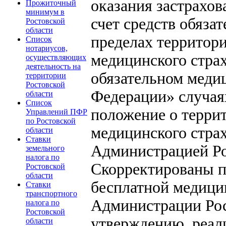
оказания застрахо
Прожиточный
минимум в
счет средств обяза
Ростовской
области
пределах территор
Список
нотариусов,
медицинского стра
осуществляющих
деятельность на
обязательном меди
территории
Ростовской
Федерации» случая
области
Список
положение о терри
Управлений ПФР
по Ростовской
медицинского стра
области
Ставки
Администрацией Ро
земельного
налога по
Скорректированы п
Ростовской
области
бесплатной медици
Ставки
транспортного
Администрации Рос
налога по
Ростовской
утверждению, реал
области