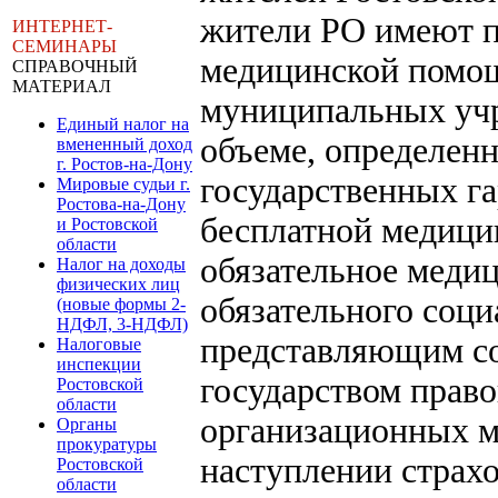
жители РО имеют п
ИНТЕРНЕТ-
СЕМИНАРЫ
медицинской помощ
СПРАВОЧНЫЙ
МАТЕРИАЛ
муниципальных учр
Единый налог на
объеме, определен
вмененный доход
г. Ростов-на-Дону
государственных г
Мировые судьи г.
Ростова-на-Дону
бесплатной медици
и Ростовской
области
обязательное медиц
Налог на доходы
физических лиц
обязательного соци
(новые формы 2-
НДФЛ, 3-НДФЛ)
представляющим со
Налоговые
инспекции
государством прав
Ростовской
области
организационных м
Органы
прокуратуры
наступлении страхо
Ростовской
области