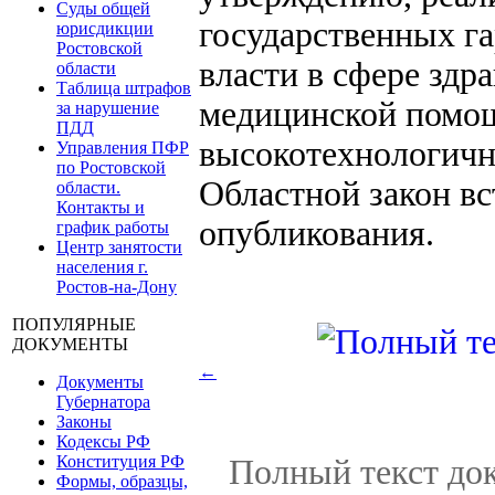
Суды общей
государственных г
юрисдикции
Ростовской
власти в сфере здр
области
Таблица штрафов
медицинской помощ
за нарушение
ПДД
высокотехнологич
Управления ПФР
по Ростовской
Областной закон вс
области.
Контакты и
опубликования.
график работы
Центр занятости
населения г.
Ростов-на-Дону
ПОПУЛЯРНЫЕ
ДОКУМЕНТЫ
←
Документы
Губернатора
Законы
Кодексы РФ
Конституция РФ
Полный текст док
Формы, образцы,