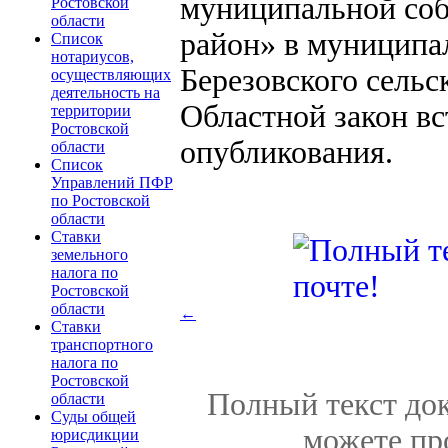
муниципальной со
Ростовской
области
район» в муниципа
Список
нотариусов,
Березовского сельс
осуществляющих
деятельность на
Областной закон вс
территории
Ростовской
опубликования.
области
Список
Управлений ПФР
по Ростовской
области
Ставки
земельного
налога по
Ростовской
области
←
Ставки
транспортного
налога по
Ростовской
Полный текст док
области
Суды общей
можете пр
юрисдикции