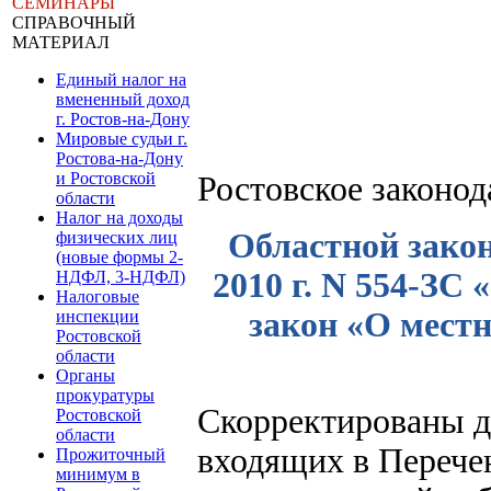
СЕМИНАРЫ
СПРАВОЧНЫЙ
МАТЕРИАЛ
Единый налог на
вмененный доход
г. Ростов-на-Дону
Мировые судьи г.
Ростова-на-Дону
и Ростовской
Ростовское законо
области
Налог на доходы
Областной закон
физических лиц
(новые формы 2-
2010 г. N 554-ЗС
НДФЛ, 3-НДФЛ)
Налоговые
закон «О мест
инспекции
Ростовской
области
Органы
прокуратуры
Скорректированы д
Ростовской
области
входящих в Перече
Прожиточный
минимум в