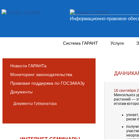
Информационно-правовое обесп
Новости и аналитика
Система ГАРАНТ
Услуги
Э
Новости ГАРАНТа
ДАЧНИКАМ
Мониторинг законодательства
Правовая поддержка по ГОСЗАКАЗу
16 сентября 
Документы
Минсельхоз у
растений — эт
Документы Губернатора
итогам которо
узнает
риски 
получи
участк
неорга