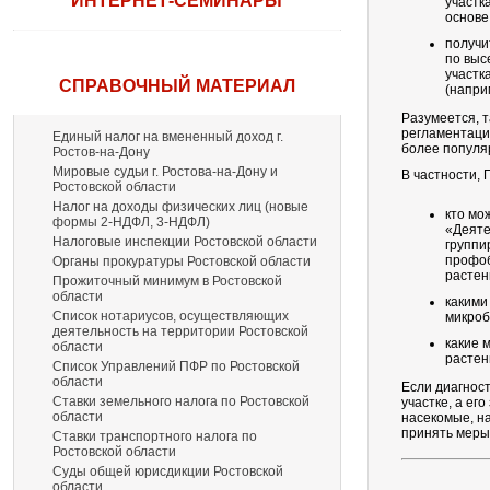
ИНТЕРНЕТ-СЕМИНАРЫ
участк
основе
получи
по выс
участк
СПРАВОЧНЫЙ МАТЕРИАЛ
(напри
Разумеется, т
регламентаци
Единый налог на вмененный доход г.
более популя
Ростов-на-Дону
Мировые судьи г. Ростова-на-Дону и
В частности, 
Ростовской области
Налог на доходы физических лиц (новые
кто мо
формы 2-НДФЛ, 3-НДФЛ)
«Деяте
Налоговые инспекции Ростовской области
группи
профоб
Органы прокуратуры Ростовской области
растен
Прожиточный минимум в Ростовской
области
какими
Список нотариусов, осуществляющих
микроб
деятельность на территории Ростовской
какие 
области
растен
Список Управлений ПФР по Ростовской
области
Если диагнос
Ставки земельного налога по Ростовской
участке, а ег
области
насекомые, на
принять меры
Ставки транспортного налога по
Ростовской области
Суды общей юрисдикции Ростовской
области