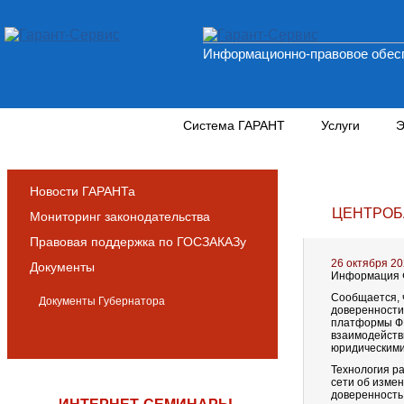
Информационно-правовое обесп
Новости и аналитика
Система ГАРАНТ
Услуги
Э
Новости ГАРАНТа
ЦЕНТРОБ
Мониторинг законодательства
Правовая поддержка по ГОСЗАКАЗу
26 октября 2
Документы
Информация Ф
Сообщается,
Документы Губернатора
доверенности
платформы ФН
взаимодействи
юридическими
Технология р
сети об изме
доверенность