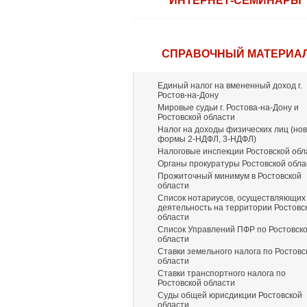
ИНТЕРНЕТ-СЕМИНАРЫ
СПРАВОЧНЫЙ МАТЕРИА
Единый налог на вмененный доход г.
Ростов-на-Дону
Мировые судьи г. Ростова-на-Дону и
Ростовской области
Налог на доходы физических лиц (но
формы 2-НДФЛ, 3-НДФЛ)
Налоговые инспекции Ростовской обл
Органы прокуратуры Ростовской обла
Прожиточный минимум в Ростовской
области
Список нотариусов, осуществляющих
деятельность на территории Ростовс
области
Список Управлений ПФР по Ростовск
области
Ставки земельного налога по Ростовс
области
Ставки транспортного налога по
Ростовской области
Суды общей юрисдикции Ростовской
области