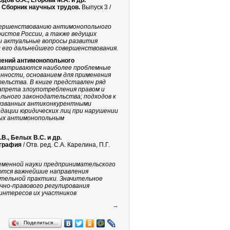
ов О.А., Егорова М.А. и др.
 Сборник научных трудов.
Выпуск 3 /
овершенствованию антимонопольного
истов России, а также ведущих
ы актуальные вопросы развития
ы его дальнейшего совершенствования.
шений антимонопольного
матриваются наиболее проблемные
нности, основанием для применения
льства. В книге представлен ряд
апрета злоупотребления правом и
ьного законодательства; подходов к
вызванных антиконкурентными
дации юридических лиц при нарушении
ных антимонопольным
В., Белых В.С. и др.
ография
/ Отв. ред. С.А. Карелина, П.Г.
еменной науки предпринимательского
уются важнейшие направления
тельной практики. Значительное
чно-правового регулирования
интересов их участников
→
Поделиться…