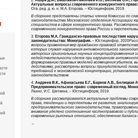
2.
Ашфа Д.М., Башлаков-Николаев И.В., Беляева О.А., Город
Актуальные вопросы современного конкурентного права:
Отв. ред. д. ю. н. М.А. Егорова. – Юстицинформ, 2019.
В сборнике представлены статьи членов Комиссии по с
законодательства Московского отделения Ассоциации юр
Л
специалистов в сфере конкурентного права. Рассмотрен
современного конкурентного права России и перспектив
3.
Егорова М.А. Гражданско-правовые последствия нару
законодательства: Монография.
– Юстицинфор, 2020
Расс
вопросы применения мер гражданско-правовой ответстве
которых служат нарушения антимонопольного законодате
авторских оригинальных научных концепцийприменения з
недействительности сделок при нарушениях антимонопол
вые
формированию правовых моделей возмещения убытков, 
действиями; рассмотрены вопросы принудительной ликви
асти
требований к экономической концентрации, установлен
сти
законодательством.
4.
Андреев В.К., Афанасьева Е.Г., Барков А.В., Белицкая А.
Предпринимательское право: современный взгляд. Мон
Лахно, И.С. Шиткина. – Юстицинформ, 2019.
кой
В сборнике рассматриваются актуальные проблемы совр
права, тенденции и перспективы ее развития, анализир
ой
предпринимательского законодательства, правопримени
внимание уделено соотношению частноправового и публи
кой
современных рыночных отношений, обеспечению баланса 
←