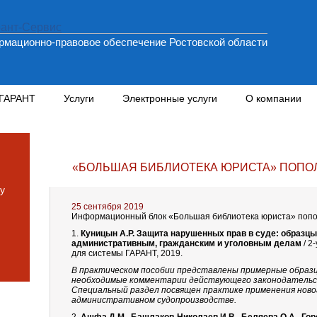
мационно-правовое обеспечение Ростовской области
 ГАРАНТ
Услуги
Электронные услуги
О компании
«БОЛЬШАЯ БИБЛИОТЕКА ЮРИСТА» ПОПО
у
25 сентября 2019
Информационный блок «Большая библиотека юриста» попо
1.
Куницын А.Р. Защита нарушенных прав в суде: образцы
административным, гражданским и уголовным делам
/ 2
для системы ГАРАНТ, 2019.
В практическом пособии представлены примерные образц
необходимые комментарии действующего законодательст
Специальный раздел посвящен практике применения ново
административном судопроизводстве.