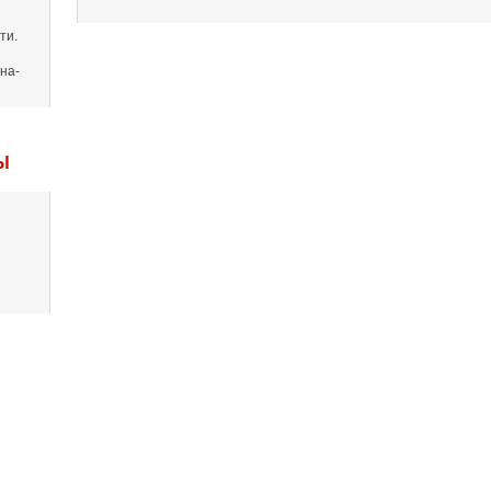
ти.
на-
Ы