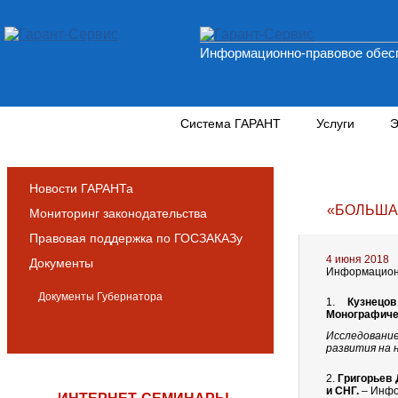
Информационно-правовое обесп
Новости и аналитика
Система ГАРАНТ
Услуги
Э
Новости ГАРАНТа
«БОЛЬША
Мониторинг законодательства
Правовая поддержка по ГОСЗАКАЗу
4 июня 2018
Документы
Информационн
Документы Губернатора
1.
Кузнецо
Монографиче
Исследовани
развития на 
2.
Григорьев 
и СНГ.
– Инфо