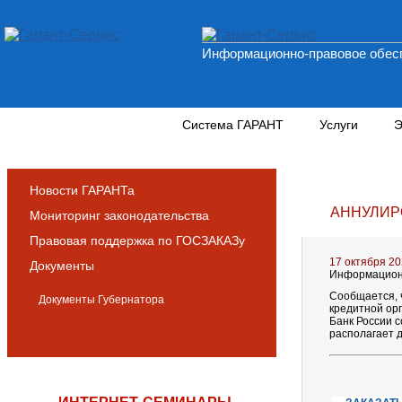
Информационно-правовое обесп
Новости и аналитика
Система ГАРАНТ
Услуги
Э
Новости ГАРАНТа
АННУЛИР
Мониторинг законодательства
Правовая поддержка по ГОСЗАКАЗу
17 октября 2
Документы
Информационн
Сообщается, 
Документы Губернатора
кредитной орг
Банк России 
располагает 