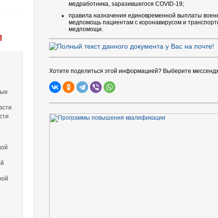
медработника, заразившегося COVID-19;
правила назначения единовременной выплаты военн
медпомощь пациентам с коронавирусом и транспорти
медпомощи.
Л
Хотите поделиться этой информацией? Выберите мессенд
вые
асти
сти
кой
ой
кой