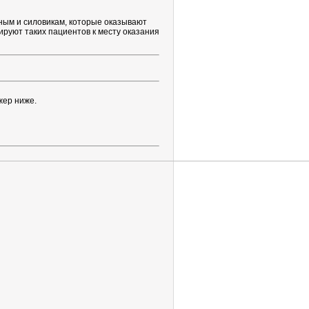
ым и силовикам, которые оказывают
руют таких пациентов к месту оказания
жер ниже.