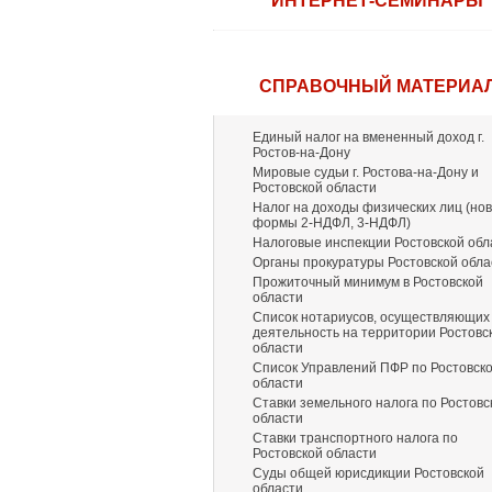
ИНТЕРНЕТ-СЕМИНАРЫ
СПРАВОЧНЫЙ МАТЕРИА
Единый налог на вмененный доход г.
Ростов-на-Дону
Мировые судьи г. Ростова-на-Дону и
Ростовской области
Налог на доходы физических лиц (но
формы 2-НДФЛ, 3-НДФЛ)
Налоговые инспекции Ростовской обл
Органы прокуратуры Ростовской обла
Прожиточный минимум в Ростовской
области
Список нотариусов, осуществляющих
деятельность на территории Ростовс
области
Список Управлений ПФР по Ростовск
области
Ставки земельного налога по Ростовс
области
Ставки транспортного налога по
Ростовской области
Суды общей юрисдикции Ростовской
области