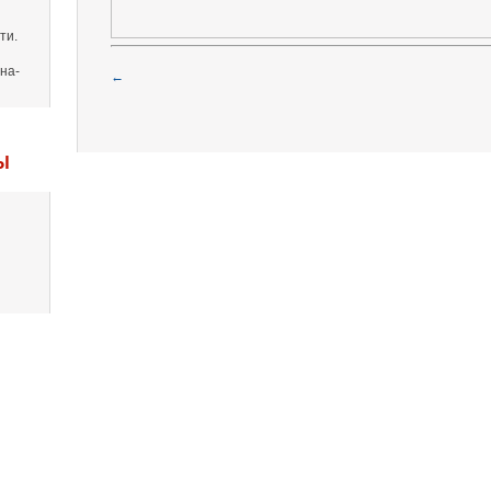
ти.
на-
←
Ы