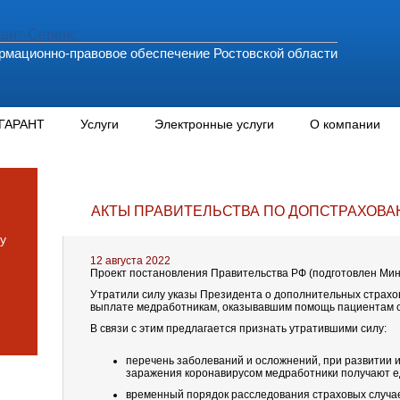
мационно-правовое обеспечение Ростовской области
 ГАРАНТ
Услуги
Электронные услуги
О компании
АКТЫ ПРАВИТЕЛЬСТВА ПО ДОПСТРАХОВАН
у
12 августа 2022
Проект постановления Правительства РФ (подготовлен Мин
Утратили силу указы Президента о дополнительных страхо
выплате медработникам, оказывавшим помощь пациентам с
В связи с этим предлагается признать утратившими силу:
перечень заболеваний и осложнений, при развитии 
заражения коронавирусом медработники получают е
временный порядок расследования страховых случа